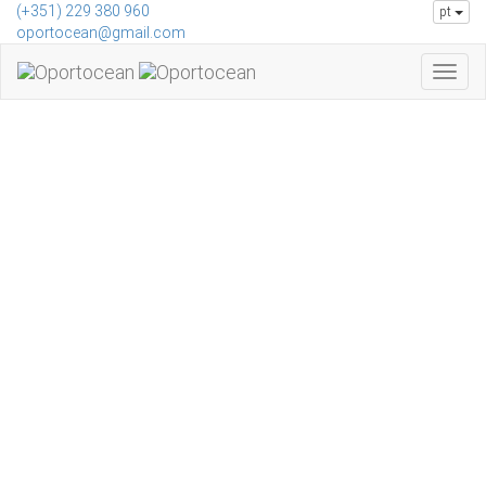
Skip to main content
(+351) 229 380 960
pt
oportocean@gmail.com